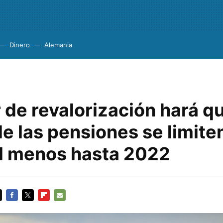
Dinero
Alemania
r de revalorización hará qu
e las pensiones se limiten
l menos hasta 2022
FACEBOOK
TWITTER
FLIPBOARD
E-
MAIL