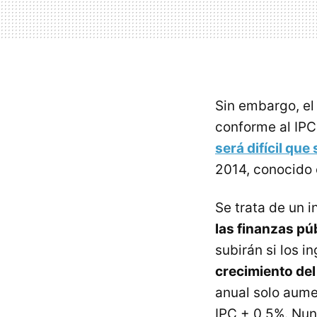
Sin embargo, el
conforme al IPC
será difícil que 
2014, conocid
Se trata de un 
las finanzas pú
subirán si los i
crecimiento de
anual solo aume
IPC + 0,5%. Nu