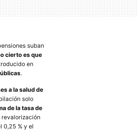
 pensiones suban
lo cierto es que
ntroducido en
públicas
.
es a la salud de
bilación solo
a de la tasa de
e revalorización
 0,25 % y el