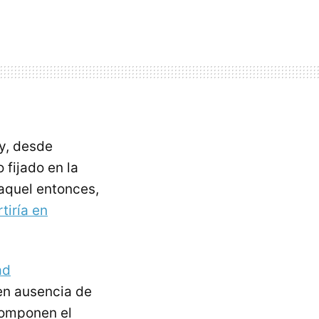
y, desde
fijado en la
 aquel entonces,
tiría en
ad
en ausencia de
componen el