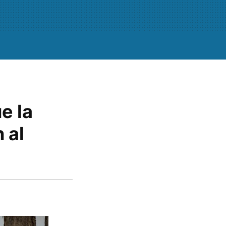
e la
 al