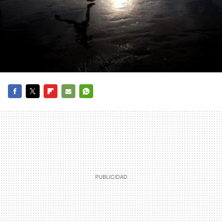
FACEBOOK
TWITTER
FLIPBOARD
E-
WHATSAPP
MAIL