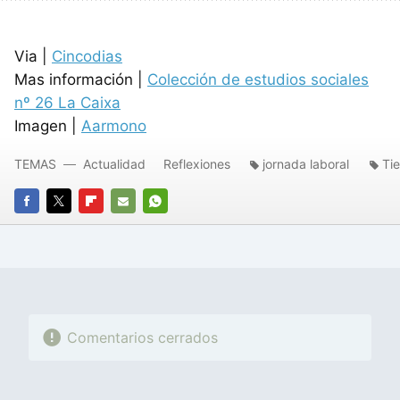
Via |
Cincodias
Mas información |
Colección de estudios sociales
nº 26 La Caixa
Imagen |
Aarmono
TEMAS
Actualidad
Reflexiones
jornada laboral
Ti
FACEBOOK
TWITTER
FLIPBOARD
E-
WHATSAPP
MAIL
Comentarios cerrados