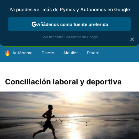
Ya puedes ver más de Pymes y Autonomos en Google
FISCALIDAD Y CONTABILIDAD
KIT DIGITAL
RENTA
AG
Añádenos como fuente preferida
Solo necesitas una cuenta de Google
×
HOY SE HABLA DE
Autónomo
Dinero
Alquiler
Dinero
Conciliación laboral y deportiva