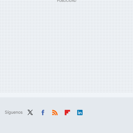
Síguenos
Twit
Fac
RSS
Flip
Link
ter
ebo
boa
edIn