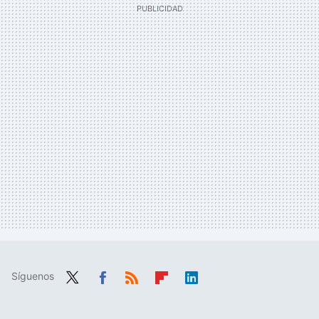
Síguenos
Twit
Fac
RSS
Flip
Link