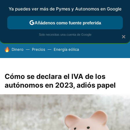
Ya puedes ver más de Pymes y Autonomos en Google
FISCALIDAD Y CONTABILIDAD
KIT DIGITAL
RENTA
AG
Añádenos como fuente preferida
Solo necesitas una cuenta de Google
×
HOY SE HABLA DE
Dinero
Precios
Energía eólica
Cómo se declara el IVA de los
autónomos en 2023, adiós papel