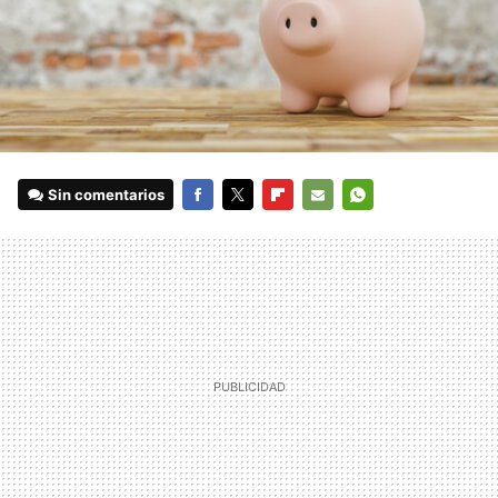
Sin comentarios
FACEBOOK
TWITTER
FLIPBOARD
E-
WHATSAPP
MAIL