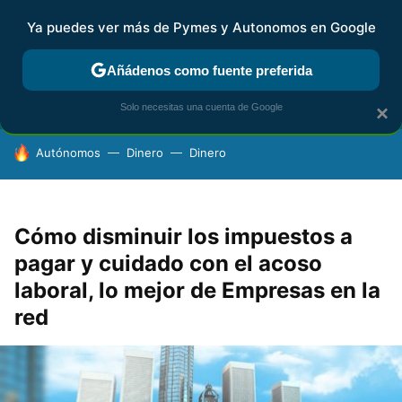
Ya puedes ver más de Pymes y Autonomos en Google
FISCALIDAD Y CONTABILIDAD
KIT DIGITAL
RENTA
AG
Añádenos como fuente preferida
Solo necesitas una cuenta de Google
×
HOY SE HABLA DE
Autónomos
Dinero
Dinero
Cómo disminuir los impuestos a
pagar y cuidado con el acoso
laboral, lo mejor de Empresas en la
red