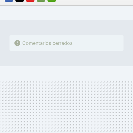
FACEBOOK
TWITTER
FLIPBOARD
E-
WHATSAPP
MAIL
Comentarios cerrados