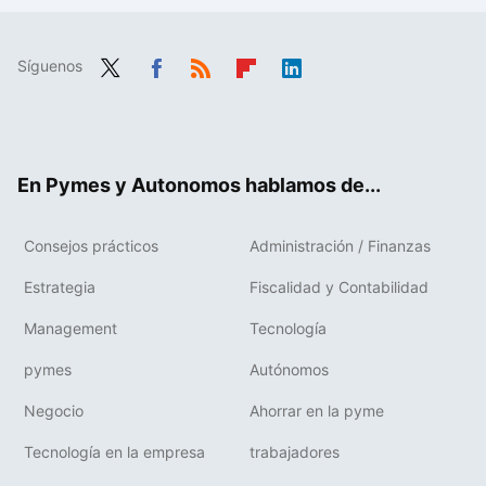
Síguenos
Twit
Fac
RSS
Flip
Link
ter
ebo
boa
edIn
ok
rd
En Pymes y Autonomos hablamos de...
Consejos prácticos
Administración / Finanzas
Estrategia
Fiscalidad y Contabilidad
Management
Tecnología
pymes
Autónomos
Negocio
Ahorrar en la pyme
Tecnología en la empresa
trabajadores