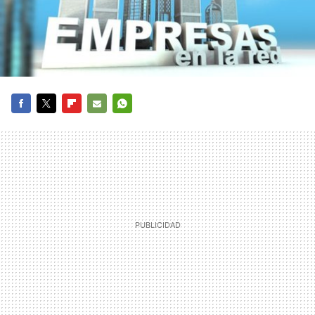
FACEBOOK
TWITTER
FLIPBOARD
E-
WHATSAPP
MAIL