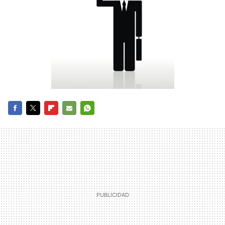
FACEBOOK
TWITTER
FLIPBOARD
E-
WHATSAPP
MAIL