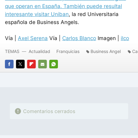
que operan en España. También puede resultal
interesante visitar
Uniban
, la red Universitaria
española de Business Angels.
Vía |
Axel Serena
Vía |
Carlos Blanco
Imagen |
ilco
TEMAS
Actualidad
Franquicias
Business Angel
Ca
FACEBOOK
TWITTER
FLIPBOARD
E-
WHATSAPP
MAIL
Comentarios cerrados