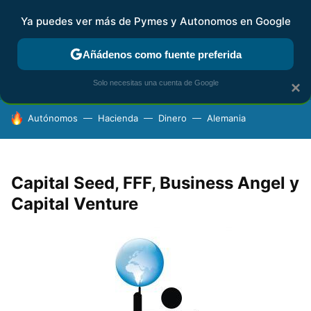
Ya puedes ver más de Pymes y Autonomos en Google
FISCALIDAD Y CONTABILIDAD
KIT DIGITAL
RENTA
AG
Añádenos como fuente preferida
Solo necesitas una cuenta de Google
×
HOY SE HABLA DE
Autónomos
Hacienda
Dinero
Alemania
Capital Seed, FFF, Business Angel y
Capital Venture