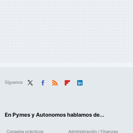
Síguenos
Twit
Fac
RSS
Flip
Link
ter
ebo
boa
edIn
ok
rd
En Pymes y Autonomos hablamos de...
Consejos prácticos
Administración / Finanzas