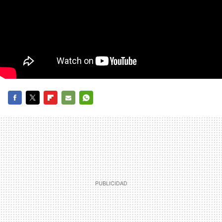
FACEBOOK
TWITTER
FLIPBOARD
E-
WHATSAPP
MAIL