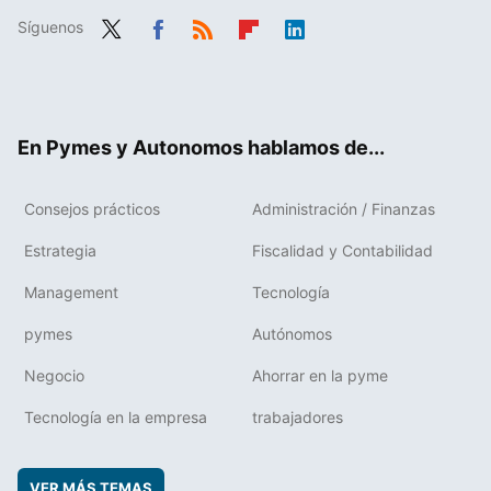
Síguenos
Twit
Fac
RSS
Flip
Link
ter
ebo
boa
edIn
ok
rd
En Pymes y Autonomos hablamos de...
Consejos prácticos
Administración / Finanzas
Estrategia
Fiscalidad y Contabilidad
Management
Tecnología
pymes
Autónomos
Negocio
Ahorrar en la pyme
Tecnología en la empresa
trabajadores
VER MÁS TEMAS