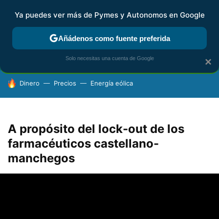
Ya puedes ver más de Pymes y Autonomos en Google
FISCALIDAD Y CONTABILIDAD
KIT DIGITAL
RENTA
AG
Añádenos como fuente preferida
Solo necesitas una cuenta de Google
×
HOY SE HABLA DE
Dinero
Precios
Energía eólica
A propósito del lock-out de los
farmacéuticos castellano-
manchegos