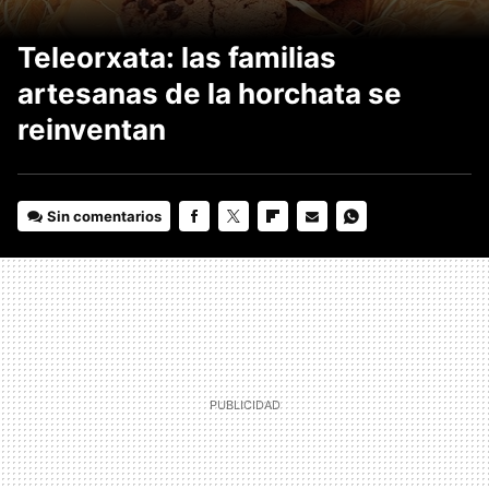
Teleorxata: las familias
artesanas de la horchata se
reinventan
Sin comentarios
FACEBOOK
TWITTER
FLIPBOARD
E-
WHATSAPP
MAIL