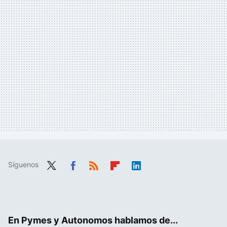
Síguenos
Twit
Fac
RSS
Flip
Link
ter
ebo
boa
edIn
ok
rd
En Pymes y Autonomos hablamos de...