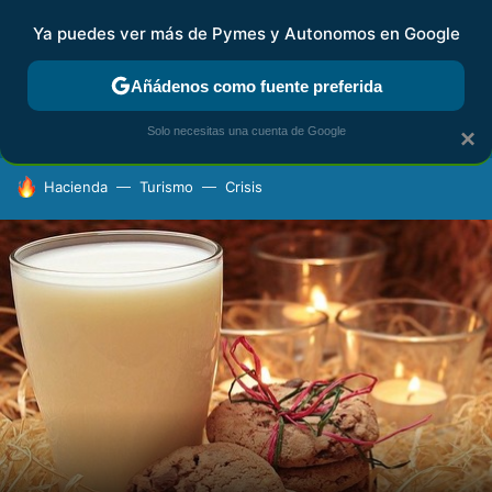
Ya puedes ver más de Pymes y Autonomos en Google
FISCALIDAD Y CONTABILIDAD
KIT DIGITAL
RENTA
AG
Añádenos como fuente preferida
Solo necesitas una cuenta de Google
×
HOY SE HABLA DE
Hacienda
Turismo
Crisis