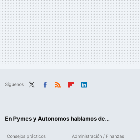
Síguenos
Twit
Fac
RSS
Flip
Link
ter
ebo
boa
edIn
ok
rd
En Pymes y Autonomos hablamos de...
Consejos prácticos
Administración / Finanzas