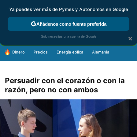
Ya puedes ver más de Pymes y Autonomos en Google
FISCALIDAD Y CONTABILIDAD
KIT DIGITAL
RENTA
AG
Añádenos como fuente preferida
Solo necesitas una cuenta de Google
×
HOY SE HABLA DE
Dinero
Precios
Energía eólica
Alemania
Persuadir con el corazón o con la
razón, pero no con ambos