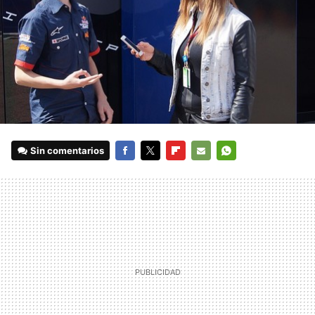
Sin comentarios
FACEBOOK
TWITTER
FLIPBOARD
E-
WHATSAPP
MAIL