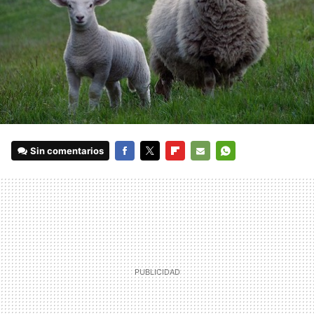
Sin comentarios
FACEBOOK
TWITTER
FLIPBOARD
E-
WHATSAPP
MAIL