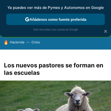
Ya puedes ver más de Pymes y Autonomos en Google
FISCALIDAD Y CONTABILIDAD
KIT DIGITAL
RENTA
AG
Añádenos como fuente preferida
Solo necesitas una cuenta de Google
×
HOY SE HABLA DE
Hacienda
Crisis
Los nuevos pastores se forman en
las escuelas