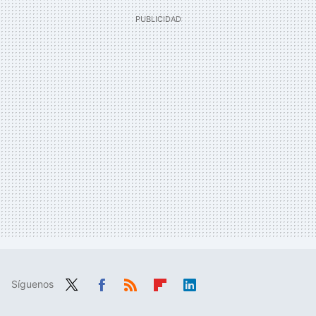
Síguenos
Twit
Fac
RSS
Flip
Link