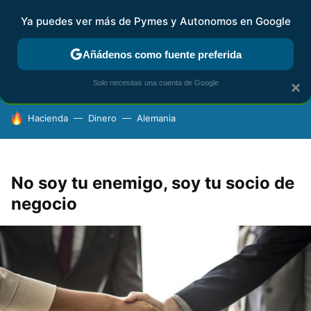
Ya puedes ver más de Pymes y Autonomos en Google
FISCALIDAD Y CONTABILIDAD
KIT DIGITAL
RENTA
AG
Añádenos como fuente preferida
Solo necesitas una cuenta de Google
×
HOY SE HABLA DE
Hacienda
Dinero
Alemania
No soy tu enemigo, soy tu socio de
negocio