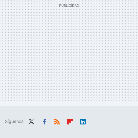
Síguenos
Twit
Fac
RSS
Flip
Link