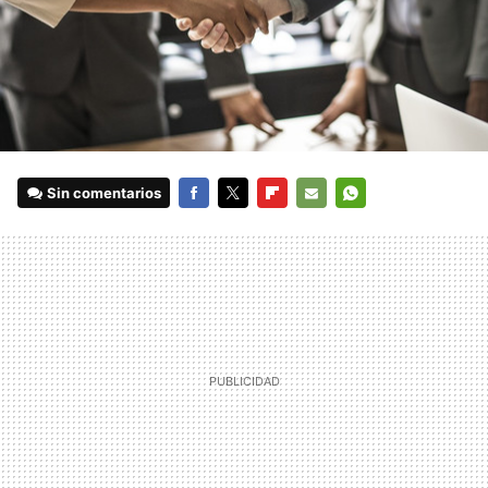
Sin comentarios
FACEBOOK
TWITTER
FLIPBOARD
E-
WHATSAPP
MAIL