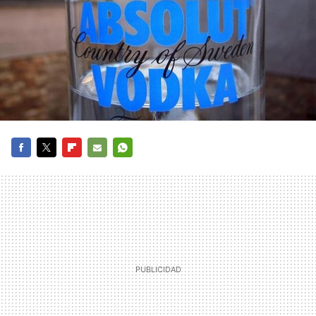
FACEBOOK
TWITTER
FLIPBOARD
E-
WHATSAPP
MAIL