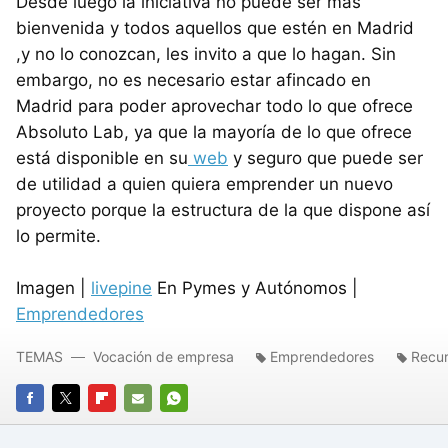
Desde luego la iniciativa no puede ser más
bienvenida y todos aquellos que estén en Madrid
,y no lo conozcan, les invito a que lo hagan. Sin
embargo, no es necesario estar afincado en
Madrid para poder aprovechar todo lo que ofrece
Absoluto Lab, ya que la mayoría de lo que ofrece
está disponible en su
web
y seguro que puede ser
de utilidad a quien quiera emprender un nuevo
proyecto porque la estructura de la que dispone así
lo permite.
Imagen |
livepine
En Pymes y Autónomos |
Emprendedores
TEMAS
Vocación de empresa
Emprendedores
Recu
FACEBOOK
TWITTER
FLIPBOARD
E-
WHATSAPP