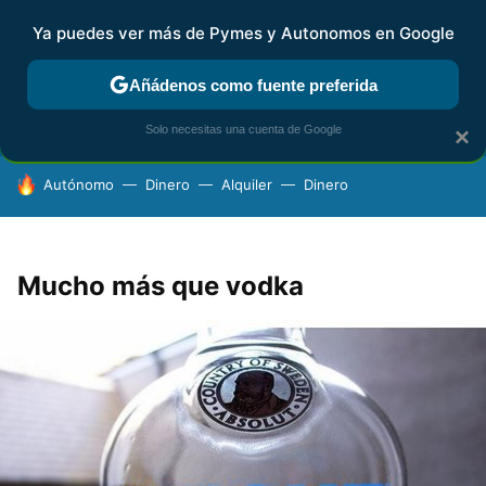
Ya puedes ver más de Pymes y Autonomos en Google
FISCALIDAD Y CONTABILIDAD
KIT DIGITAL
RENTA
AG
Añádenos como fuente preferida
Solo necesitas una cuenta de Google
×
HOY SE HABLA DE
Autónomo
Dinero
Alquiler
Dinero
Mucho más que vodka