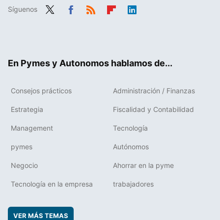
Síguenos
Twit
Fac
RSS
Flip
Link
ter
ebo
boa
edIn
ok
rd
En Pymes y Autonomos hablamos de...
Consejos prácticos
Administración / Finanzas
Estrategia
Fiscalidad y Contabilidad
Management
Tecnología
pymes
Autónomos
Negocio
Ahorrar en la pyme
Tecnología en la empresa
trabajadores
VER MÁS TEMAS