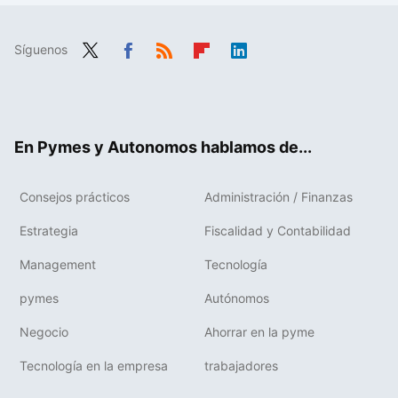
Síguenos
Twit
Fac
RSS
Flip
Link
ter
ebo
boa
edIn
ok
rd
En Pymes y Autonomos hablamos de...
Consejos prácticos
Administración / Finanzas
Estrategia
Fiscalidad y Contabilidad
Management
Tecnología
pymes
Autónomos
Negocio
Ahorrar en la pyme
Tecnología en la empresa
trabajadores