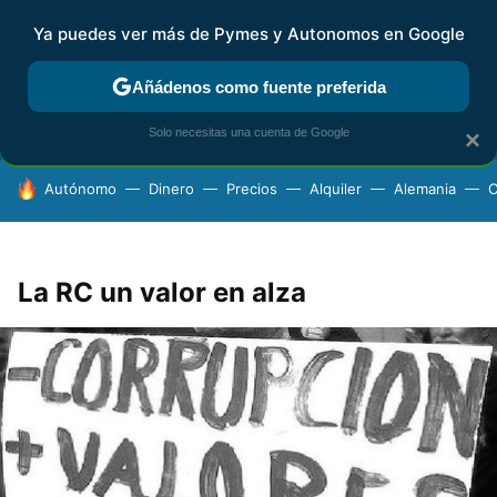
Ya puedes ver más de Pymes y Autonomos en Google
FISCALIDAD Y CONTABILIDAD
KIT DIGITAL
RENTA
AG
Añádenos como fuente preferida
Solo necesitas una cuenta de Google
×
HOY SE HABLA DE
Autónomo
Dinero
Precios
Alquiler
Alemania
C
La RC un valor en alza