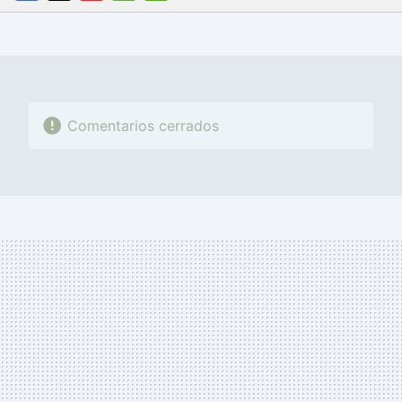
FACEBOOK
TWITTER
FLIPBOARD
E-
WHATSAPP
MAIL
Comentarios cerrados