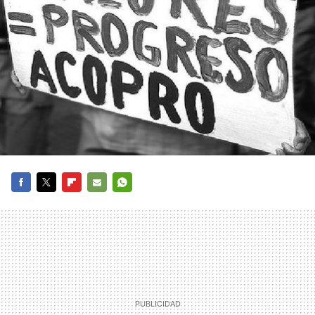
FACEBOOK
TWITTER
FLIPBOARD
E-
WHATSAPP
MAIL