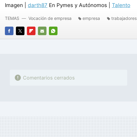
Imagen |
darth87
En Pymes y Autónomos |
Talento
TEMAS
Vocación de empresa
empresa
trabajadores
FACEBOOK
TWITTER
FLIPBOARD
E-
WHATSAPP
MAIL
Comentarios cerrados