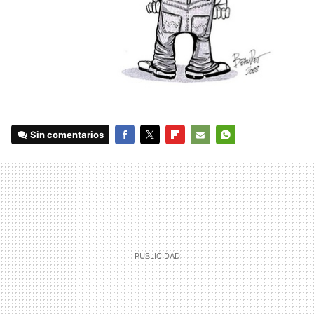
Sin comentarios
FACEBOOK
TWITTER
FLIPBOARD
E-
WHATSAPP
MAIL