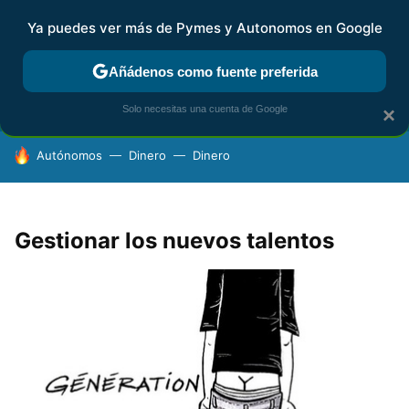
Ya puedes ver más de Pymes y Autonomos en Google
FISCALIDAD Y CONTABILIDAD
KIT DIGITAL
RENTA
AG
Añádenos como fuente preferida
Solo necesitas una cuenta de Google
×
HOY SE HABLA DE
Autónomos
Dinero
Dinero
Gestionar los nuevos talentos