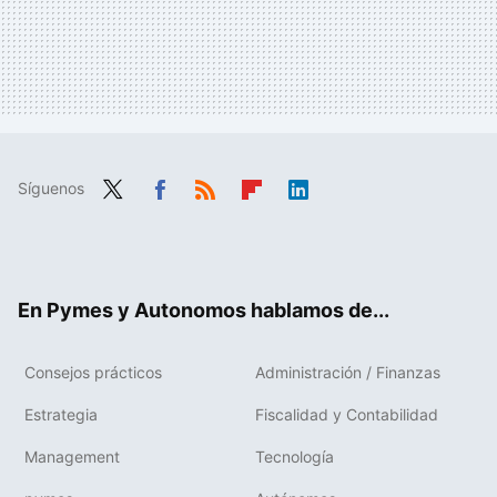
Síguenos
Twit
Fac
RSS
Flip
Link
ter
ebo
boa
edIn
ok
rd
En Pymes y Autonomos hablamos de...
Consejos prácticos
Administración / Finanzas
Estrategia
Fiscalidad y Contabilidad
Management
Tecnología