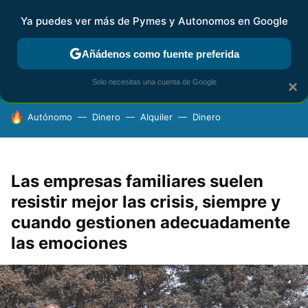
Ya puedes ver más de Pymes y Autonomos en Google
FISCALIDAD Y CONTABILIDAD
KIT DIGITAL
RENTA
AG
Añádenos como fuente preferida
Solo necesitas una cuenta de Google
×
HOY SE HABLA DE
Autónomo
Dinero
Alquiler
Dinero
Las empresas familiares suelen
resistir mejor las crisis, siempre y
cuando gestionen adecuadamente
las emociones