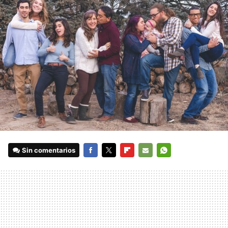
Sin comentarios
FACEBOOK
TWITTER
FLIPBOARD
E-
WHATSAPP
MAIL