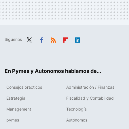
Síguenos
Twit
Fac
RSS
Flip
Link
ter
ebo
boa
edIn
ok
rd
En Pymes y Autonomos hablamos de...
Consejos prácticos
Administración / Finanzas
Estrategia
Fiscalidad y Contabilidad
Management
Tecnología
pymes
Autónomos