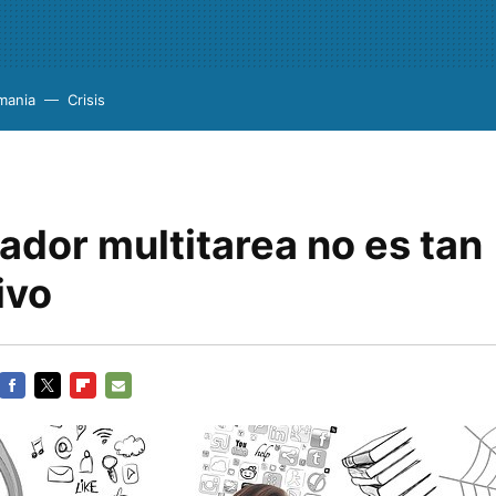
mania
Crisis
jador multitarea no es tan
ivo
FACEBOOK
TWITTER
FLIPBOARD
E-
MAIL