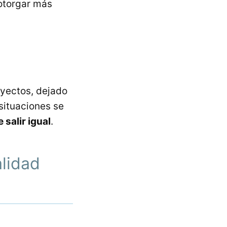
 otorgar más
oyectos, dejado
situaciones se
 salir igual
.
alidad