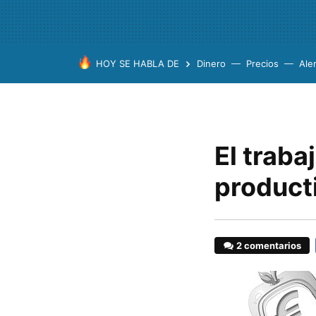
HOY SE HABLA DE
Dinero
Precios
Ale
El traba
product
2 comentarios