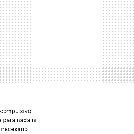
o compulsivo
e para nada ni
s necesario