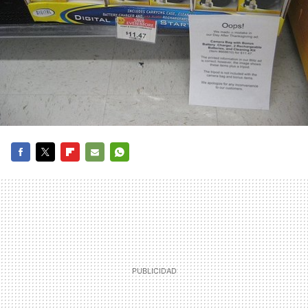
FACEBOOK
TWITTER
FLIPBOARD
E-
WHATSAPP
MAIL