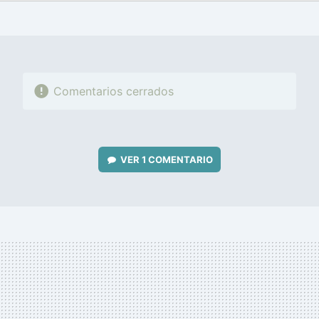
FACEBOOK
TWITTER
FLIPBOARD
E-
WHATSAPP
MAIL
Comentarios cerrados
VER
1 COMENTARIO