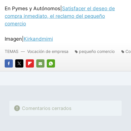
En Pymes y Autónomos|
Satisfacer el deseo de
compra inmediato, el reclamo del pequeño
comercio
Imagen|
Kirkandmimi
TEMAS
Vocación de empresa
pequeño comercio
Co
FACEBOOK
TWITTER
FLIPBOARD
E-
WHATSAPP
MAIL
Comentarios cerrados