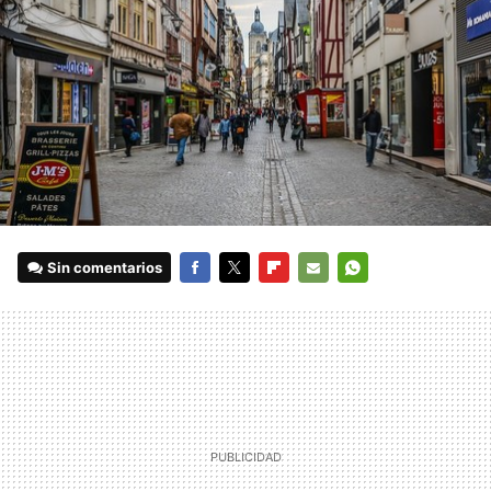
Sin comentarios
FACEBOOK
TWITTER
FLIPBOARD
E-
WHATSAPP
MAIL