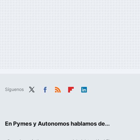
Síguenos
Twit
Fac
RSS
Flip
Link
ter
ebo
boa
edIn
ok
rd
En Pymes y Autonomos hablamos de...