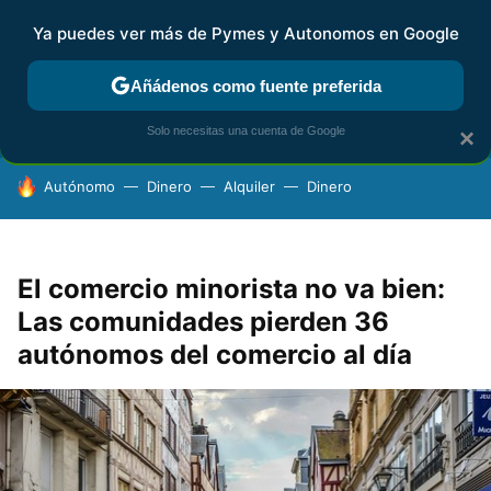
Ya puedes ver más de Pymes y Autonomos en Google
FISCALIDAD Y CONTABILIDAD
KIT DIGITAL
RENTA
AG
Añádenos como fuente preferida
Solo necesitas una cuenta de Google
×
HOY SE HABLA DE
Autónomo
Dinero
Alquiler
Dinero
El comercio minorista no va bien:
Las comunidades pierden 36
autónomos del comercio al día