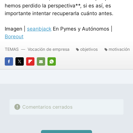
hemos perdido la perspectiva**, si es así, es
importante intentar recuperarla cuánto antes.
Imagen |
seanbjack
En Pymes y Autónomos |
Boreout
TEMAS
Vocación de empresa
objetivos
motivación
FACEBOOK
TWITTER
FLIPBOARD
E-
WHATSAPP
MAIL
Comentarios cerrados