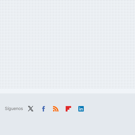
Síguenos
Twit
Fac
RSS
Flip
Link
ter
ebo
boa
edIn