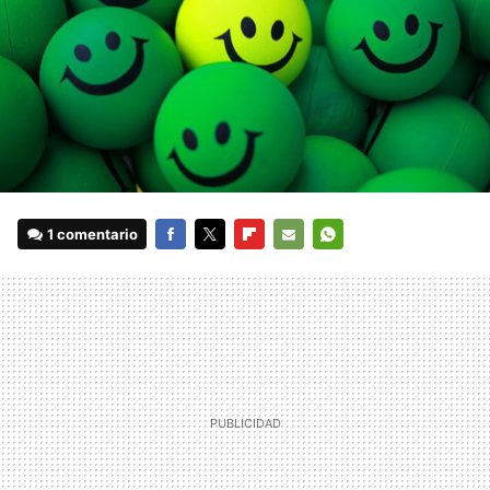
1 comentario
FACEBOOK
TWITTER
FLIPBOARD
E-
WHATSAPP
MAIL