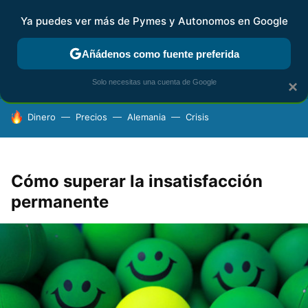
Ya puedes ver más de Pymes y Autonomos en Google
FISCALIDAD Y CONTABILIDAD
KIT DIGITAL
RENTA
AG
Añádenos como fuente preferida
Solo necesitas una cuenta de Google
×
HOY SE HABLA DE
Dinero
Precios
Alemania
Crisis
Cómo superar la insatisfacción
permanente