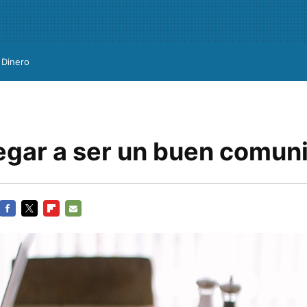
Dinero
egar a ser un buen comun
FACEBOOK
TWITTER
FLIPBOARD
E-
MAIL