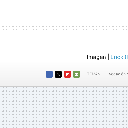
Imagen |
Erick 
TEMAS
Vocación 
FACEBOOK
TWITTER
FLIPBOARD
E-
MAIL