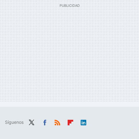
Síguenos
Twit
Fac
RSS
Flip
Link