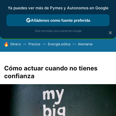
Ya puedes ver más de Pymes y Autonomos en Google
FISCALIDAD Y CONTABILIDAD
KIT DIGITAL
RENTA
AG
Añádenos como fuente preferida
Solo necesitas una cuenta de Google
×
HOY SE HABLA DE
Dinero
Precios
Energía eólica
Alemania
Cómo actuar cuando no tienes
confianza