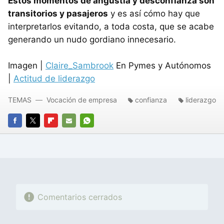
Estos momentos de angustia y desconfianza son
transitorios y pasajeros
y es así cómo hay que
interpretarlos evitando, a toda costa, que se acabe
generando un nudo gordiano innecesario.
Imagen |
Claire_Sambrook
En Pymes y Autónomos
|
Actitud de liderazgo
TEMAS
Vocación de empresa
confianza
liderazgo
FACEBOOK
TWITTER
FLIPBOARD
E-
WHATSAPP
MAIL
Comentarios cerrados