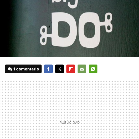
1 comentario
FACEBOOK
TWITTER
FLIPBOARD
E-
WHATSAPP
MAIL