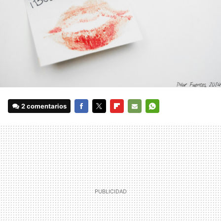
2 comentarios
FACEBOOK
TWITTER
FLIPBOARD
E-
WHATSAPP
MAIL