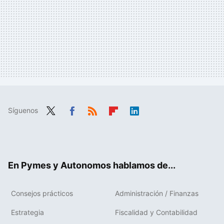
Síguenos
Twit
Fac
RSS
Flip
Link
ter
ebo
boa
edIn
ok
rd
En Pymes y Autonomos hablamos de...
Consejos prácticos
Administración / Finanzas
Estrategia
Fiscalidad y Contabilidad