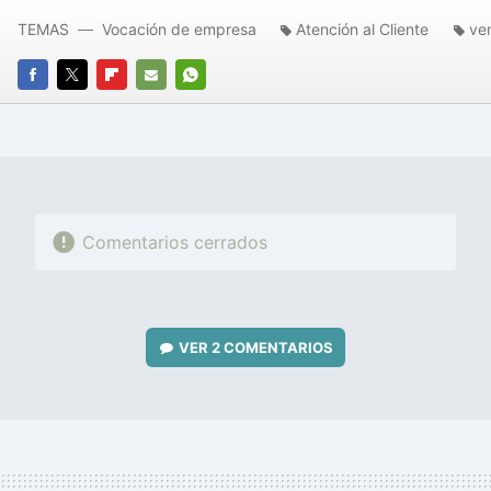
TEMAS
Vocación de empresa
Atención al Cliente
ve
FACEBOOK
TWITTER
FLIPBOARD
E-
WHATSAPP
MAIL
Comentarios cerrados
VER
2 COMENTARIOS