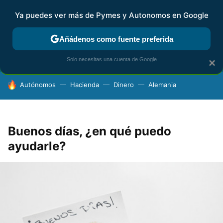
Ya puedes ver más de Pymes y Autonomos en Google
FISCALIDAD Y CONTABILIDAD
KIT DIGITAL
RENTA
AG
Añádenos como fuente preferida
Solo necesitas una cuenta de Google
×
HOY SE HABLA DE
Autónomos
Hacienda
Dinero
Alemania
Buenos días, ¿en qué puedo
ayudarle?