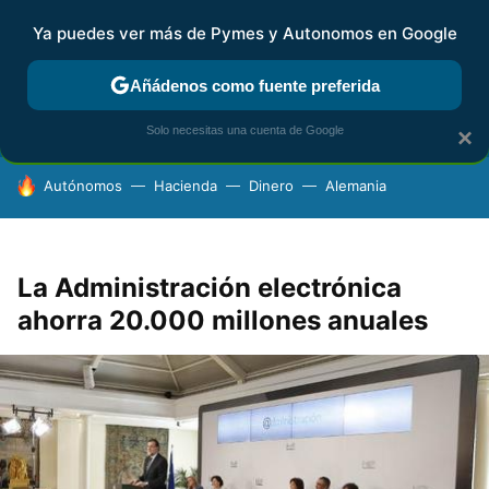
Ya puedes ver más de Pymes y Autonomos en Google
FISCALIDAD Y CONTABILIDAD
KIT DIGITAL
RENTA
AG
Añádenos como fuente preferida
Solo necesitas una cuenta de Google
×
HOY SE HABLA DE
Autónomos
Hacienda
Dinero
Alemania
La Administración electrónica
ahorra 20.000 millones anuales