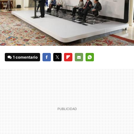
1 comentario
FACEBOOK
TWITTER
FLIPBOARD
E-
WHATSAPP
MAIL