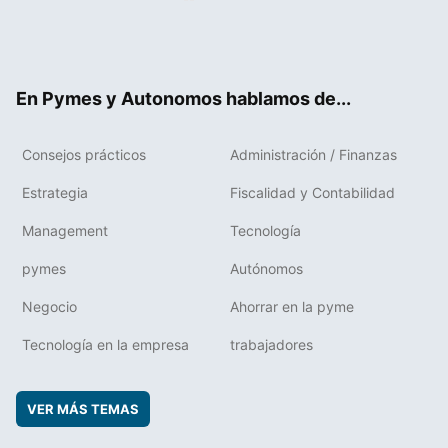
Twit
Fac
RSS
Flip
Link
ter
ebo
boa
edIn
ok
rd
En Pymes y Autonomos hablamos de...
Consejos prácticos
Administración / Finanzas
Estrategia
Fiscalidad y Contabilidad
Management
Tecnología
pymes
Autónomos
Negocio
Ahorrar en la pyme
Tecnología en la empresa
trabajadores
VER MÁS TEMAS