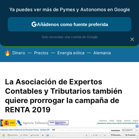
Ya puedes ver más de Pymes y Autonomos en Google
FISCALIDAD Y CONTABILIDAD
KIT DIGITAL
RENTA
AG
Añádenos como fuente preferida
Solo necesitas una cuenta de Google
×
HOY SE HABLA DE
Dinero
Precios
Energía eólica
Alemania
La Asociación de Expertos
Contables y Tributarios también
quiere prorrogar la campaña de
RENTA 2019