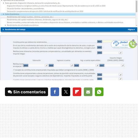
Sin comentarios
FACEBOOK
TWITTER
FLIPBOARD
E-
WHATSAPP
MAIL