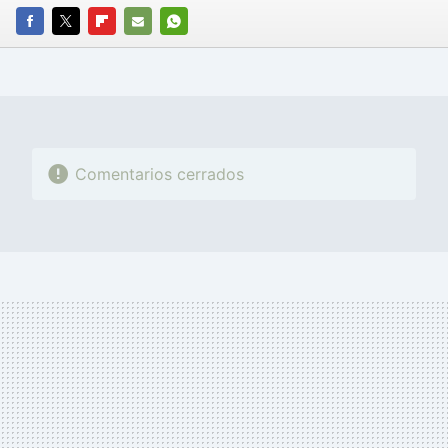
FACEBOOK
TWITTER
FLIPBOARD
E-
WHATSAPP
MAIL
Comentarios cerrados