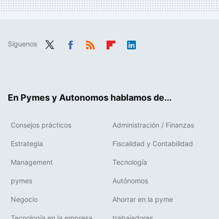
Síguenos
Twit
Fac
RSS
Flip
Link
ter
ebo
boa
edIn
ok
rd
En Pymes y Autonomos hablamos de...
Consejos prácticos
Administración / Finanzas
Estrategia
Fiscalidad y Contabilidad
Management
Tecnología
pymes
Autónomos
Negocio
Ahorrar en la pyme
Tecnología en la empresa
trabajadores