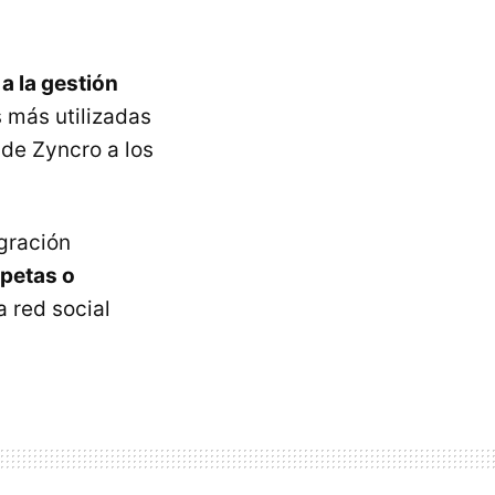
a la gestión
 más utilizadas
de Zyncro a los
egración
rpetas o
 red social