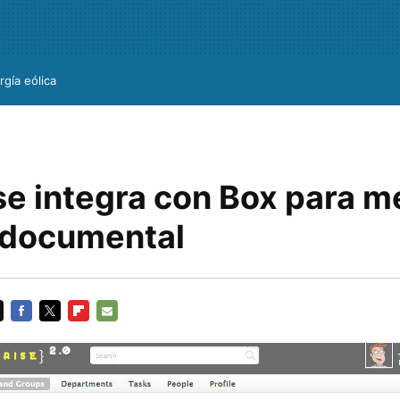
rgía eólica
e integra con Box para me
 documental
FACEBOOK
TWITTER
FLIPBOARD
E-
MAIL