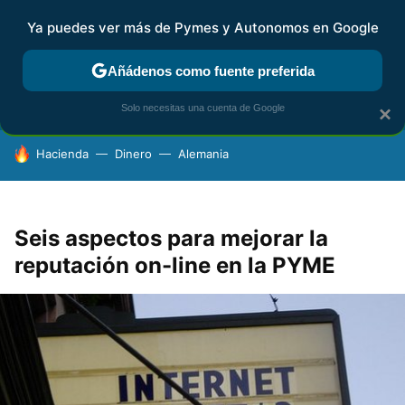
Ya puedes ver más de Pymes y Autonomos en Google
FISCALIDAD Y CONTABILIDAD
KIT DIGITAL
RENTA
AG
Añádenos como fuente preferida
Solo necesitas una cuenta de Google
×
HOY SE HABLA DE
Hacienda
Dinero
Alemania
Seis aspectos para mejorar la
reputación on-line en la PYME