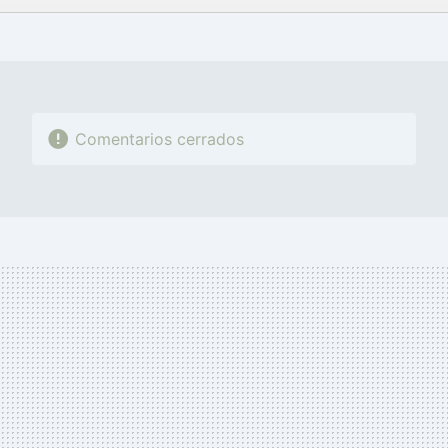
FACEBOOK
TWITTER
FLIPBOARD
E-
WHATSAPP
MAIL
Comentarios cerrados