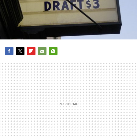
FACEBOOK
TWITTER
FLIPBOARD
E-
WHATSAPP
MAIL