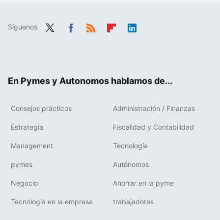
Síguenos
Twit
Fac
RSS
Flip
Link
ter
ebo
boa
edIn
ok
rd
En Pymes y Autonomos hablamos de...
Consejos prácticos
Administración / Finanzas
Estrategia
Fiscalidad y Contabilidad
Management
Tecnología
pymes
Autónomos
Negocio
Ahorrar en la pyme
Tecnología en la empresa
trabajadores