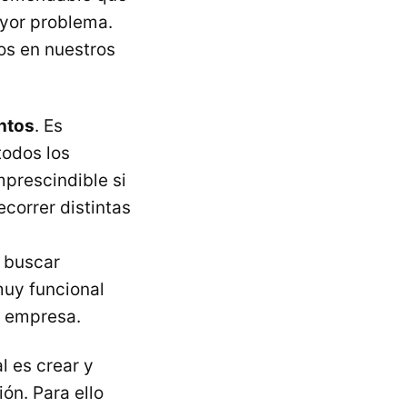
yor problema.
os en nuestros
ntos
. Es
todos los
mprescindible si
correr distintas
 buscar
muy funcional
a empresa.
l es crear y
ón. Para ello