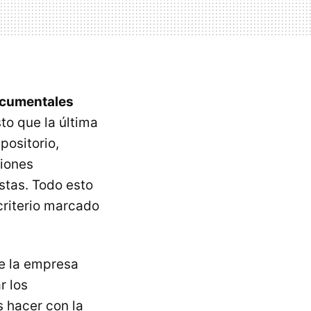
documentales
to que la última
positorio,
ciones
stas. Todo esto
criterio marcado
e la empresa
r los
 hacer con la