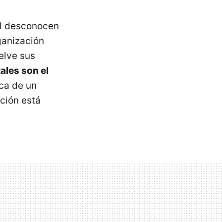
l desconocen
ganización
elve sus
ales son el
ica de un
ación está