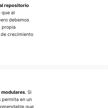
al repositorio
 que al
 pero debemos
a propia
 de crecimiento
s modulares
. Si
 permita en un
recomendable que