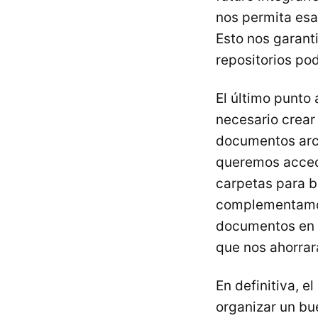
nos permita es
Esto nos garan
repositorios po
El último punto 
necesario crear
documentos arch
queremos accede
carpetas para 
complementamos
documentos en e
que nos ahorrar
En definitiva, 
organizar un bue