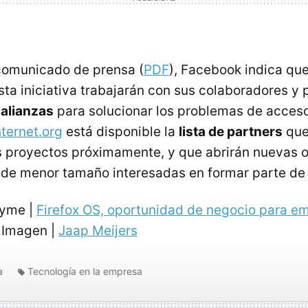
comunicado de prensa (
PDF
), Facebook indica qu
ta iniciativa trabajarán con sus colaboradores y 
alianzas
para solucionar los problemas de acceso
nternet.org
está disponible la
lista de partners
que
s proyectos próximamente, y que abrirán nuevas 
de menor tamaño interesadas en formar parte de e
Pyme |
Firefox OS, oportunidad de negocio para e
Imagen |
Jaap Meijers
a
Tecnología en la empresa