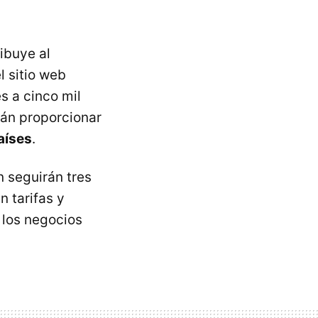
ribuye al
l sitio web
s a cinco mil
rán proporcionar
aíses
.
n seguirán tres
en tarifas y
 los negocios