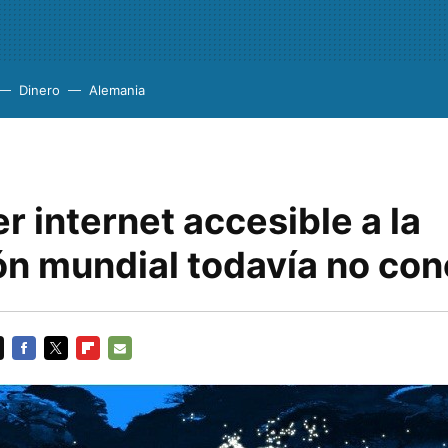
Dinero
Alemania
 internet accesible a la
ón mundial todavía no co
FACEBOOK
TWITTER
FLIPBOARD
E-
MAIL