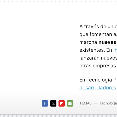
A través de un 
que fomentan es
marcha
nuevas 
existentes. En
i
lanzarán nuevo
otras empresas 
En Tecnología 
desarrolladores
TEMAS
Tecnologí
FACEBOOK
TWITTER
FLIPBOARD
E-
MAIL