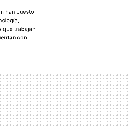
mm han puesto
nología,
s que trabajan
cuentan con