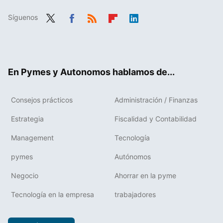
Síguenos
Twit
Fac
RSS
Flip
Link
ter
ebo
boa
edIn
ok
rd
En Pymes y Autonomos hablamos de...
Consejos prácticos
Administración / Finanzas
Estrategia
Fiscalidad y Contabilidad
Management
Tecnología
pymes
Autónomos
Negocio
Ahorrar en la pyme
Tecnología en la empresa
trabajadores