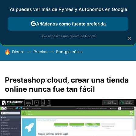
Ya puedes ver más de Pymes y Autonomos en Google
FISCALIDAD Y CONTABILIDAD
KIT DIGITAL
RENTA
AG
Añádenos como fuente preferida
Solo necesitas una cuenta de Google
×
HOY SE HABLA DE
Dinero
Precios
Energía eólica
Prestashop cloud, crear una tienda
online nunca fue tan fácil