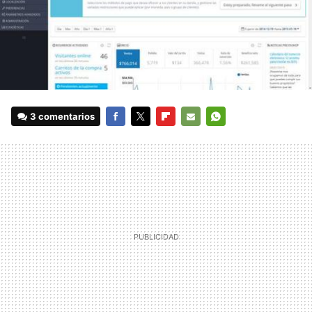
3 comentarios
FACEBOOK
TWITTER
FLIPBOARD
E-
WHATSAPP
MAIL