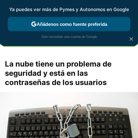
Ya puedes ver más de Pymes y Autonomos en Google
FISCALIDAD Y CONTABILIDAD
KIT DIGITAL
RENTA
AG
Añádenos como fuente preferida
Solo necesitas una cuenta de Google
×
La nube tiene un problema de
seguridad y está en las
contraseñas de los usuarios