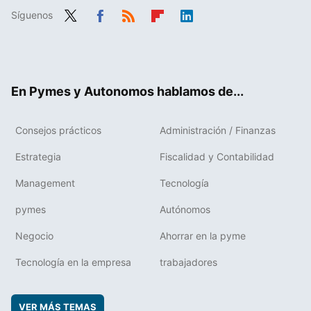
Síguenos
Twit
Fac
RSS
Flip
Link
ter
ebo
boa
edIn
ok
rd
En Pymes y Autonomos hablamos de...
Consejos prácticos
Administración / Finanzas
Estrategia
Fiscalidad y Contabilidad
Management
Tecnología
pymes
Autónomos
Negocio
Ahorrar en la pyme
Tecnología en la empresa
trabajadores
VER MÁS TEMAS