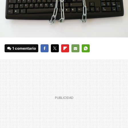
1 comentario
FACEBOOK
TWITTER
FLIPBOARD
E-
WHATSAPP
MAIL