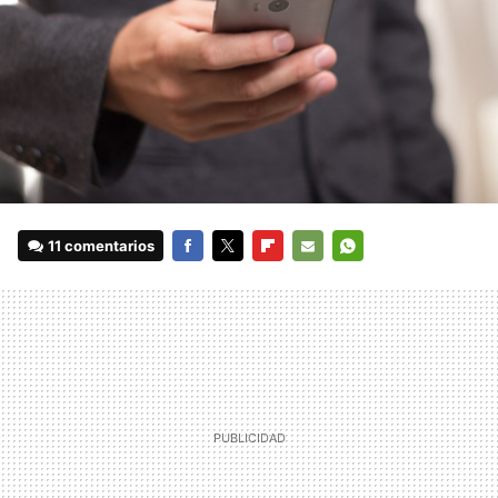
11 comentarios
FACEBOOK
TWITTER
FLIPBOARD
E-
WHATSAPP
MAIL