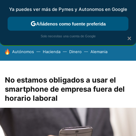
Ya puedes ver más de Pymes y Autonomos en Google
FISCALIDAD Y CONTABILIDAD
KIT DIGITAL
RENTA
AG
Añádenos como fuente preferida
Solo necesitas una cuenta de Google
×
HOY SE HABLA DE
Autónomos
Hacienda
Dinero
Alemania
No estamos obligados a usar el
smartphone de empresa fuera del
horario laboral