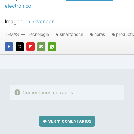
electrónico
Imagen |
niekverlaan
TEMAS
Tecnología
smartphone
horas
producti
FACEBOOK
TWITTER
FLIPBOARD
E-
WHATSAPP
MAIL
Comentarios cerrados
VER
11 COMENTARIOS