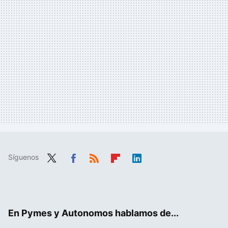
Síguenos
Twit
Fac
RSS
Flip
Link
ter
ebo
boa
edIn
ok
rd
En Pymes y Autonomos hablamos de...