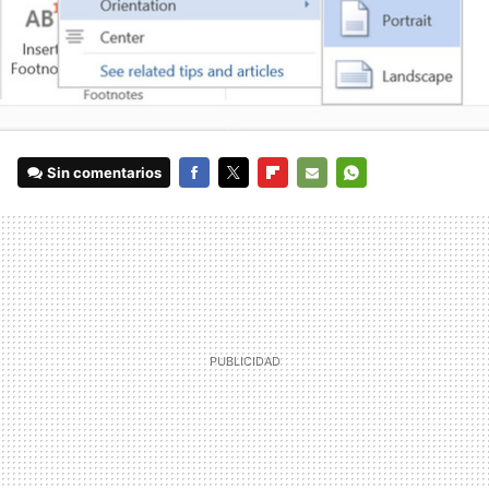
Sin comentarios
FACEBOOK
TWITTER
FLIPBOARD
E-
WHATSAPP
MAIL