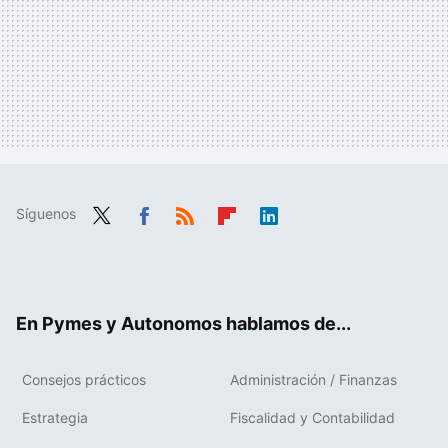
Síguenos
Twit
Fac
RSS
Flip
Link
ter
ebo
boa
edIn
ok
rd
En Pymes y Autonomos hablamos de...
Consejos prácticos
Administración / Finanzas
Estrategia
Fiscalidad y Contabilidad