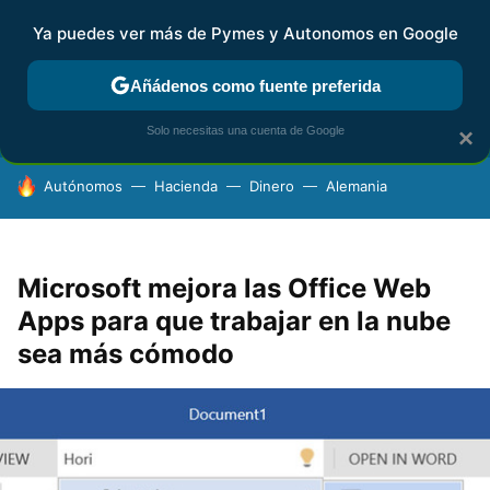
Ya puedes ver más de Pymes y Autonomos en Google
FISCALIDAD Y CONTABILIDAD
KIT DIGITAL
RENTA
AG
Añádenos como fuente preferida
Solo necesitas una cuenta de Google
×
HOY SE HABLA DE
Autónomos
Hacienda
Dinero
Alemania
Microsoft mejora las Office Web
Apps para que trabajar en la nube
sea más cómodo