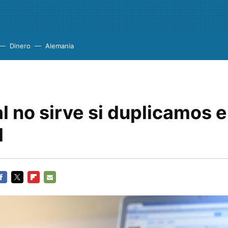
Dinero
Alemania
al no sirve si duplicamos e
l
ACEBOOK
TWITTER
FLIPBOARD
E-
MAIL