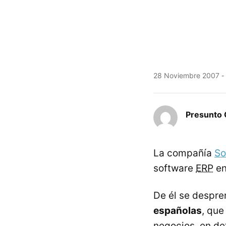
28 Noviembre 2007
Presunto 
La compañía
So
software
ERP
en
De él se despre
españolas
, que
negocios, en de