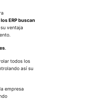
ra
a
los ERP buscan
su ventaja
ento.
les
.
olar todos los
ntrolando así su
 la empresa
endo