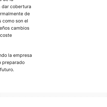
a dar cobertura
normalmente de
s como son el
queños cambios
 coste
do la empresa
o preparado
futuro.