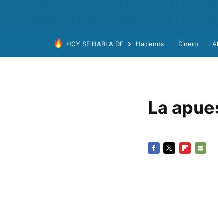
HOY SE HABLA DE
Hacienda
Dinero
A
La apues
FACEBOOK
TWITTER
FLIPBOARD
E-
MAIL