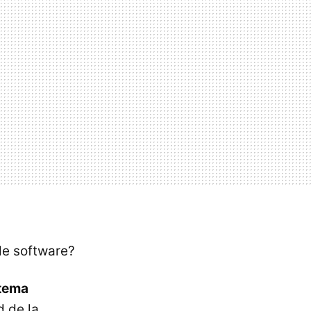
de software?
tema
d de la