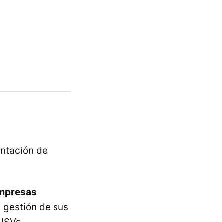
antación de
empresas
a gestión de sus
r
ISVs
.