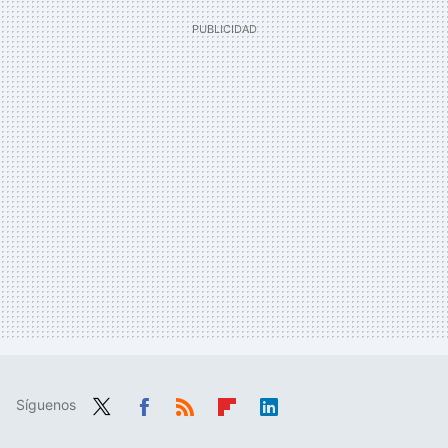
Síguenos
Twit
Fac
RSS
Flip
Link