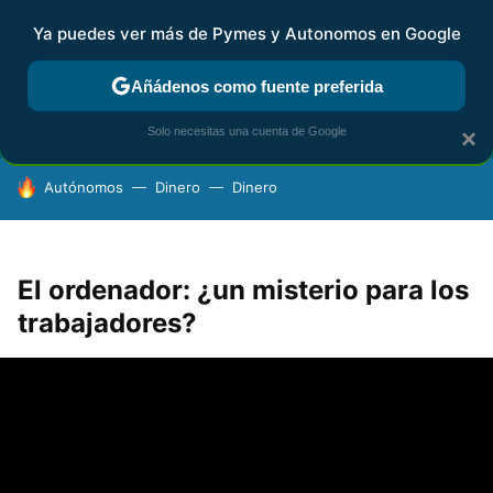
Ya puedes ver más de Pymes y Autonomos en Google
FISCALIDAD Y CONTABILIDAD
KIT DIGITAL
RENTA
AG
Añádenos como fuente preferida
Solo necesitas una cuenta de Google
×
HOY SE HABLA DE
Autónomos
Dinero
Dinero
El ordenador: ¿un misterio para los
trabajadores?