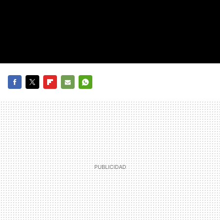
FACEBOOK
TWITTER
FLIPBOARD
E-
WHATSAPP
MAIL