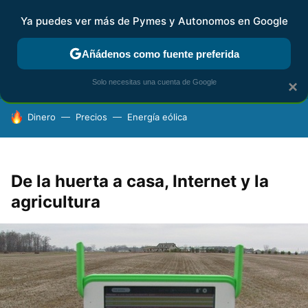
Ya puedes ver más de Pymes y Autonomos en Google
FISCALIDAD Y CONTABILIDAD
KIT DIGITAL
RENTA
AG
Añádenos como fuente preferida
Solo necesitas una cuenta de Google
×
HOY SE HABLA DE
Dinero
Precios
Energía eólica
De la huerta a casa, Internet y la
agricultura