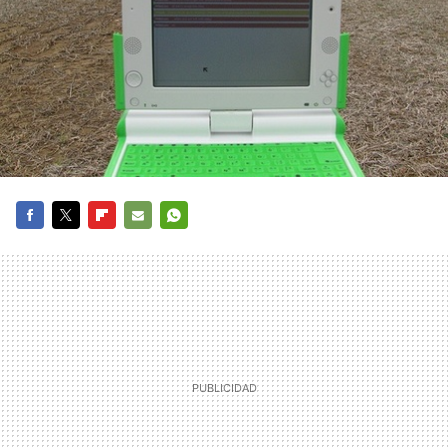
FACEBOOK
TWITTER
FLIPBOARD
E-
WHATSAPP
MAIL