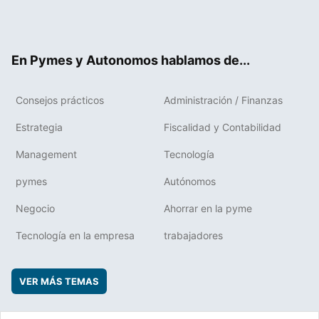
Twit
Fac
RSS
Flip
Link
ter
ebo
boa
edIn
ok
rd
En Pymes y Autonomos hablamos de...
Consejos prácticos
Administración / Finanzas
Estrategia
Fiscalidad y Contabilidad
Management
Tecnología
pymes
Autónomos
Negocio
Ahorrar en la pyme
Tecnología en la empresa
trabajadores
VER MÁS TEMAS