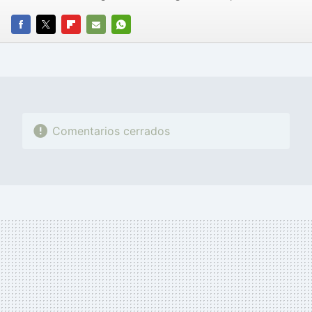
FACEBOOK
TWITTER
FLIPBOARD
E-
WHATSAPP
MAIL
Comentarios cerrados