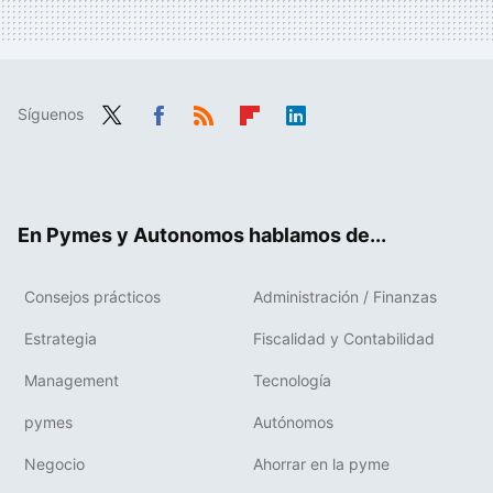
Síguenos
Twit
Fac
RSS
Flip
Link
ter
ebo
boa
edIn
ok
rd
En Pymes y Autonomos hablamos de...
Consejos prácticos
Administración / Finanzas
Estrategia
Fiscalidad y Contabilidad
Management
Tecnología
pymes
Autónomos
Negocio
Ahorrar en la pyme