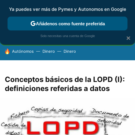
Ya puedes ver más de Pymes y Autonomos en Google
FISCALIDAD Y CONTABILIDAD
KIT DIGITAL
RENTA
AG
Añádenos como fuente preferida
Solo necesitas una cuenta de Google
×
HOY SE HABLA DE
Autónomos
Dinero
Dinero
Conceptos básicos de la LOPD (I):
definiciones referidas a datos