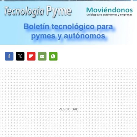
FACEBOOK
TWITTER
FLIPBOARD
E-
WHATSAPP
MAIL