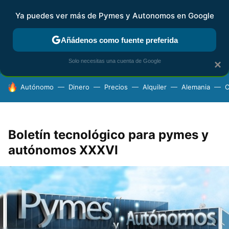
Ya puedes ver más de Pymes y Autonomos en Google
FISCALIDAD Y CONTABILIDAD
KIT DIGITAL
RENTA
AG
Añádenos como fuente preferida
Solo necesitas una cuenta de Google
×
HOY SE HABLA DE
Autónomo
Dinero
Precios
Alquiler
Alemania
C
Boletín tecnológico para pymes y
autónomos XXXVI