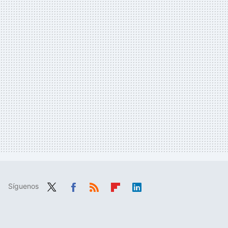
Síguenos
Twit
Fac
RSS
Flip
Link
ter
ebo
boa
edIn