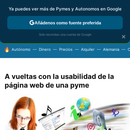
Ya puedes ver más de Pymes y Autonomos en Google
FISCALIDAD Y CONTABILIDAD
KIT DIGITAL
RENTA
AG
Añádenos como fuente preferida
Solo necesitas una cuenta de Google
×
HOY SE HABLA DE
Autónomo
Dinero
Precios
Alquiler
Alemania
C
A vueltas con la usabilidad de la
página web de una pyme