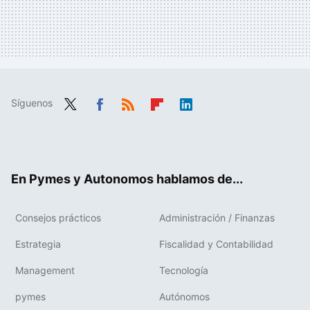
Síguenos
Twit
Fac
RSS
Flip
Link
ter
ebo
boa
edIn
ok
rd
En Pymes y Autonomos hablamos de...
Consejos prácticos
Administración / Finanzas
Estrategia
Fiscalidad y Contabilidad
Management
Tecnología
pymes
Autónomos