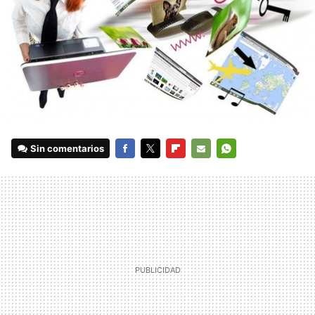
Sin comentarios
FACEBOOK
TWITTER
FLIPBOARD
E-
WHATSAPP
MAIL