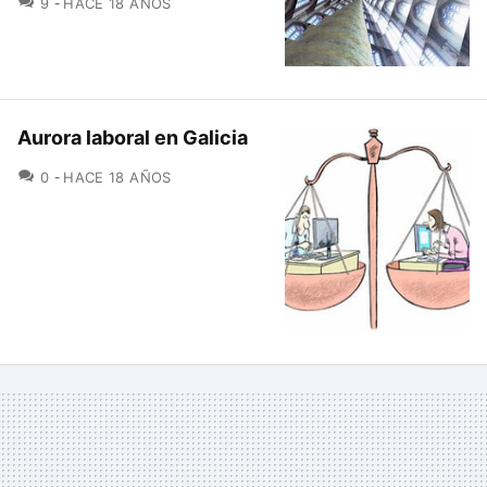
9
HACE 18 AÑOS
Aurora laboral en Galicia
COMENTARIOS
0
HACE 18 AÑOS