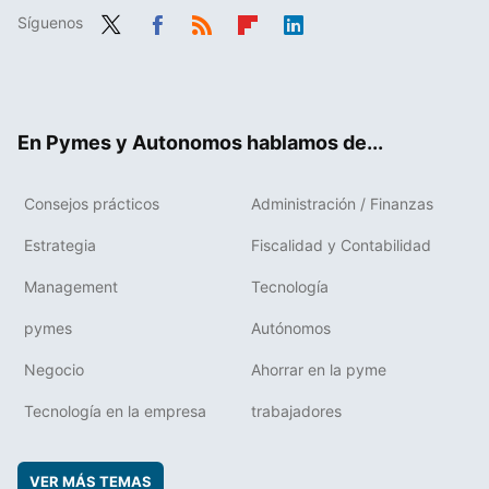
Síguenos
Twit
Fac
RSS
Flip
Link
ter
ebo
boa
edIn
ok
rd
En Pymes y Autonomos hablamos de...
Consejos prácticos
Administración / Finanzas
Estrategia
Fiscalidad y Contabilidad
Management
Tecnología
pymes
Autónomos
Negocio
Ahorrar en la pyme
Tecnología en la empresa
trabajadores
VER MÁS TEMAS