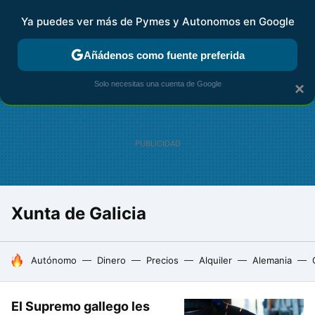
Ya puedes ver más de Pymes y Autonomos en Google
FISCALIDAD Y CONTABILIDAD
KIT DIGITAL
RENTA
AG
Añádenos como fuente preferida
Solo necesitas una cuenta de Google
×
Xunta de Galicia
HOY SE HABLA DE
Autónomo
Dinero
Precios
Alquiler
Alemania
El Supremo gallego les