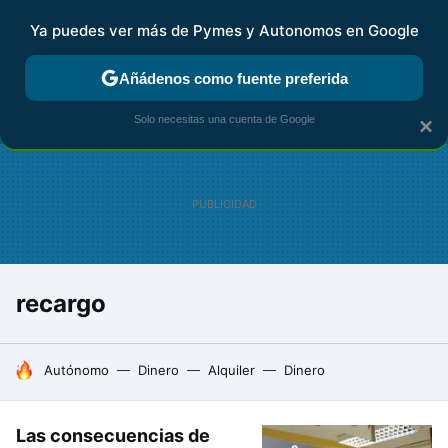
Ya puedes ver más de Pymes y Autonomos en Google
FISCALIDAD Y CONTABILIDAD
KIT DIGITAL
RENTA
AG
Añádenos como fuente preferida
Solo necesitas una cuenta de Google
×
recargo
HOY SE HABLA DE
Autónomo
Dinero
Alquiler
Dinero
Las consecuencias de