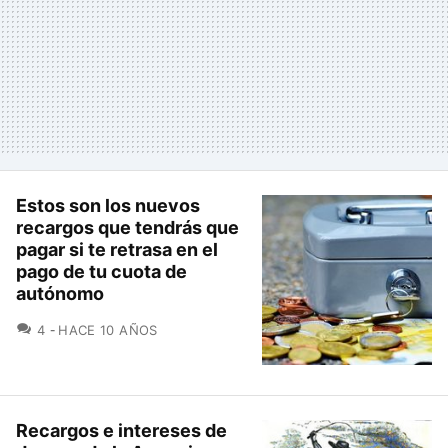
Estos son los nuevos
recargos que tendrás que
pagar si te retrasa en el
pago de tu cuota de
autónomo
COMENTARIOS
4
HACE 10 AÑOS
Recargos e intereses de