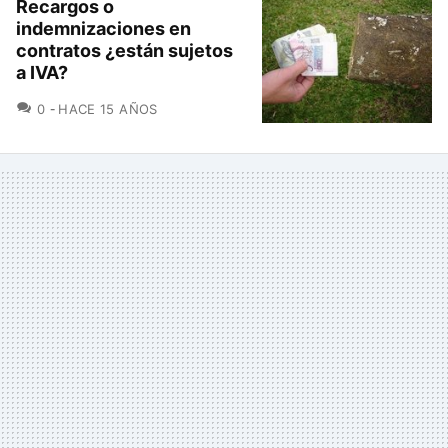
Recargos o
indemnizaciones en
contratos ¿están sujetos
a IVA?
COMENTARIOS
0
HACE 15 AÑOS