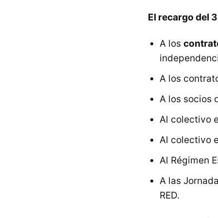
El recargo del 
A los
contrat
independenci
A los contra
A los socios
Al colectivo 
Al colectivo 
Al Régimen E
A las Jornad
RED.