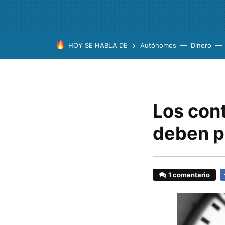
HOY SE HABLA DE
Autónomos
Dinero
Los cont
deben p
1 comentario
F