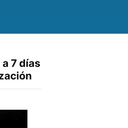
 a 7 días
ización