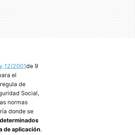
y 12/2001
de 9
ara el
 regula de
guridad Social,
Las normas
ría donde se
 determinados
a de aplicación
.