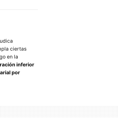
judica
mpla ciertas
go en la
ación inferior
arial por