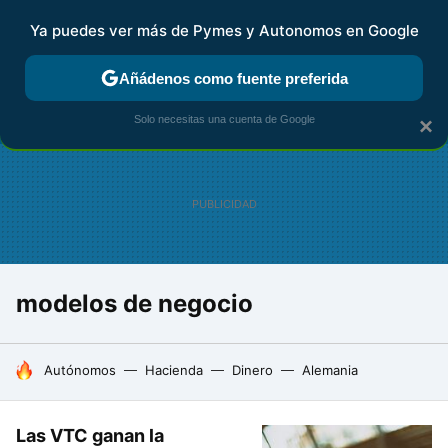
Ya puedes ver más de Pymes y Autonomos en Google
FISCALIDAD Y CONTABILIDAD
KIT DIGITAL
RENTA
AG
Añádenos como fuente preferida
Solo necesitas una cuenta de Google
×
modelos de negocio
HOY SE HABLA DE
Autónomos
Hacienda
Dinero
Alemania
Las VTC ganan la