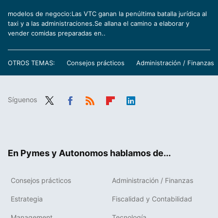
modelos de negocio:Las VTC ganan la penúltima batalla jurídica al
taxi y a las administraciones.Se allana el camino a elaborar y
vender comidas preparadas en..
OTROS TEMAS:
Consejos prácticos
Administración / Finanzas
Síguenos
Twit
Fac
RSS
Flip
Link
ter
ebo
boa
edIn
ok
rd
En Pymes y Autonomos hablamos de...
Consejos prácticos
Administración / Finanzas
Estrategia
Fiscalidad y Contabilidad
Management
Tecnología