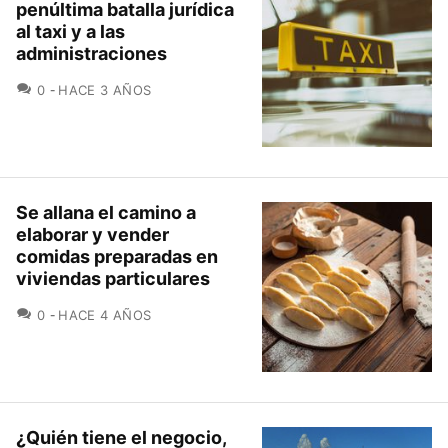
penúltima batalla jurídica
al taxi y a las
administraciones
COMENTARIOS
0
HACE 3 AÑOS
Se allana el camino a
elaborar y vender
comidas preparadas en
viviendas particulares
COMENTARIOS
0
HACE 4 AÑOS
¿Quién tiene el negocio,