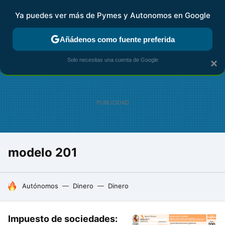
Ya puedes ver más de Pymes y Autonomos en Google
FISCALIDAD Y CONTABILIDAD
KIT DIGITAL
RENTA
AG
Añádenos como fuente preferida
Solo necesitas una cuenta de Google
×
modelo 201
HOY SE HABLA DE
Autónomos
Dinero
Dinero
Impuesto de sociedades: