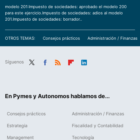
modelo 201:Impuesto de sociedades: aprobado el modelo 200
para este ejercicio.Impuesto de sociedades: adios al modelo
201.Impuesto de sociedades: borrador..
OTROS TEMAS:
Consejos prácticos
Administración / Finanzas
Síguenos
Twit
Fac
RSS
Flip
Link
ter
ebo
boa
edIn
ok
rd
En Pymes y Autonomos hablamos de...
Consejos prácticos
Administración / Finanzas
Estrategia
Fiscalidad y Contabilidad
Management
Tecnología