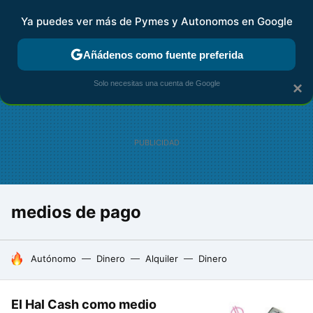
Ya puedes ver más de Pymes y Autonomos en Google
FISCALIDAD Y CONTABILIDAD
KIT DIGITAL
RENTA
AG
Añádenos como fuente preferida
Solo necesitas una cuenta de Google
×
medios de pago
HOY SE HABLA DE
Autónomo
Dinero
Alquiler
Dinero
El Hal Cash como medio