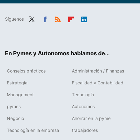
Síguenos
Twit
Fac
RSS
Flip
Link
ter
ebo
boa
edIn
ok
rd
En Pymes y Autonomos hablamos de...
Consejos prácticos
Administración / Finanzas
Estrategia
Fiscalidad y Contabilidad
Management
Tecnología
pymes
Autónomos
Negocio
Ahorrar en la pyme
Tecnología en la empresa
trabajadores