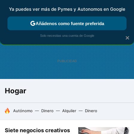
Ya puedes ver más de Pymes y Autonomos en Google
FISCALIDAD Y CONTABILIDAD
KIT DIGITAL
RENTA
AG
Añádenos como fuente preferida
Solo necesitas una cuenta de Google
×
Hogar
HOY SE HABLA DE
Autónomo
Dinero
Alquiler
Dinero
Siete negocios creativos