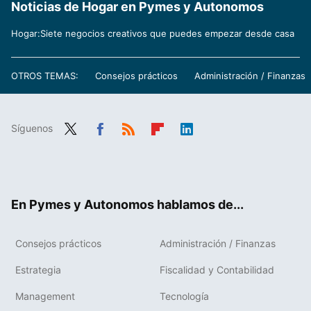
Noticias de Hogar en Pymes y Autonomos
Hogar:Siete negocios creativos que puedes empezar desde casa
OTROS TEMAS:
Consejos prácticos
Administración / Finanzas
Síguenos
Twit
Fac
RSS
Flip
Link
ter
ebo
boa
edIn
ok
rd
En Pymes y Autonomos hablamos de...
Consejos prácticos
Administración / Finanzas
Estrategia
Fiscalidad y Contabilidad
Management
Tecnología