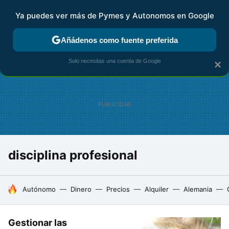
Ya puedes ver más de Pymes y Autonomos en Google
FISCALIDAD Y CONTABILIDAD
KIT DIGITAL
RENTA
AG
Añádenos como fuente preferida
Solo necesitas una cuenta de Google
×
disciplina profesional
HOY SE HABLA DE
Autónomo
Dinero
Precios
Alquiler
Alemania
Gestionar las