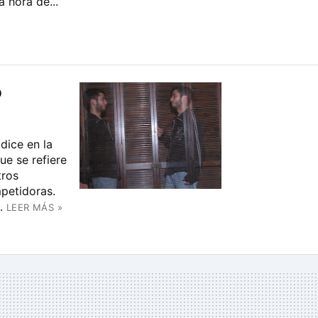
 hora de...
o
dice en la
ue se refiere
tros
petidoras.
.
LEER MÁS »