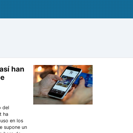
así han
de
 del
t ha
uso en los
ne supone un