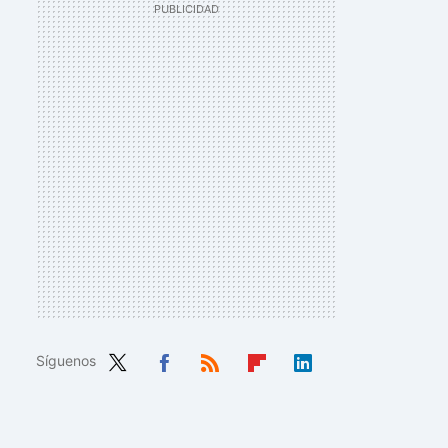
Síguenos
Twit
Fac
RSS
Flip
Link
ter
ebo
boa
edIn