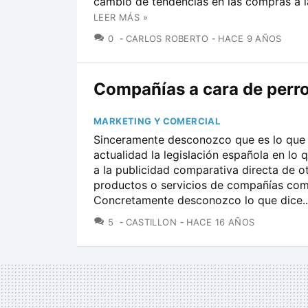
cambio de tendencias en las compras a la
LEER MÁS »
COMENTARIOS
0
CARLOS ROBERTO
HACE 9 AÑOS
Compañías a cara de perr
MARKETING Y COMERCIAL
Sinceramente desconozco que es lo que 
actualidad la legislación española en lo q
a la publicidad comparativa directa de o
productos o servicios de compañías com
Concretamente desconozco lo que dice..
COMENTARIOS
5
CASTILLON
HACE 16 AÑOS