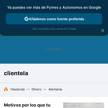
Ya puedes ver más de Pymes y Autonomos en Google
FISCALIDAD Y CONTABILIDAD
KIT DIGITAL
RENTA
AG
Añádenos como fuente preferida
Solo necesitas una cuenta de Google
×
clientela
HOY SE HABLA DE
Hacienda
Dinero
Alemania
Motivos por los que tu