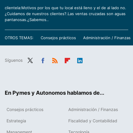
clientela:Motivos por los que tu local está lleno y el de al lado no.
¿Cuidamos de nuestros clientes?.Las ventas cruzadas son aguas
pantanosas.¿Sabemos..
OTROS TEMAS:
Consejos prácticos
Administración / Finanzas
Síguenos
Twit
Fac
RSS
Flip
Link
ter
ebo
boa
edIn
ok
rd
En Pymes y Autonomos hablamos de...
Consejos prácticos
Administración / Finanzas
Estrategia
Fiscalidad y Contabilidad
Management
Tecnología