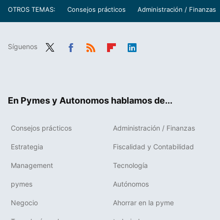
OTROS TEMAS:
Consejos prácticos
Administración / Finanzas
Síguenos
Twit
Fac
RSS
Flip
Link
ter
ebo
boa
edIn
ok
rd
En Pymes y Autonomos hablamos de...
Consejos prácticos
Administración / Finanzas
Estrategia
Fiscalidad y Contabilidad
Management
Tecnología
pymes
Autónomos
Negocio
Ahorrar en la pyme