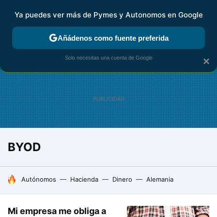
Ya puedes ver más de Pymes y Autonomos en Google
FISCALIDAD Y CONTABILIDAD
KIT DIGITAL
RENTA
AG
Añádenos como fuente preferida
Solo necesitas una cuenta de Google
×
BYOD
HOY SE HABLA DE
Autónomos
Hacienda
Dinero
Alemania
Mi empresa me obliga a