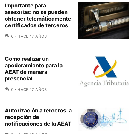
Importante para
asesorias: no se pueden
obtener telemáticamente
certificados de terceros
COMENTARIOS
6
HACE 17 AÑOS
Cómo realizar un
apoderamiento para la
AEAT de manera
presencial
COMENTARIOS
0
HACE 17 AÑOS
Autorización a terceros la
recepción de
notificaciones de la AEAT
COMENTARIOS