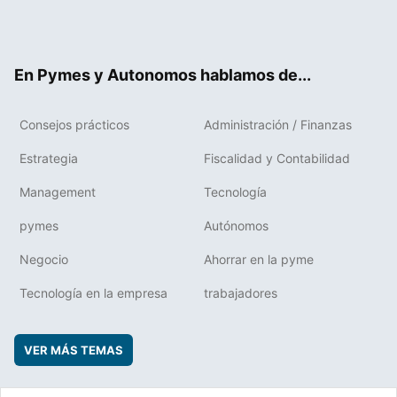
Twit
Fac
RSS
Flip
Link
ter
ebo
boa
edIn
ok
rd
En Pymes y Autonomos hablamos de...
Consejos prácticos
Administración / Finanzas
Estrategia
Fiscalidad y Contabilidad
Management
Tecnología
pymes
Autónomos
Negocio
Ahorrar en la pyme
Tecnología en la empresa
trabajadores
VER MÁS TEMAS