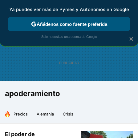
Ya puedes ver más de Pymes y Autonomos en Google
FISCALIDAD Y CONTABILIDAD
KIT DIGITAL
RENTA
AG
Añádenos como fuente preferida
Solo necesitas una cuenta de Google
×
apoderamiento
HOY SE HABLA DE
Precios
Alemania
Crisis
El poder de