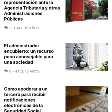
representación ante la
Agencia Tributaria y otras
Administraciones
Públicas
COMENTARIOS
1
HACE 12 AÑOS
El administrador
encubierto: un recurso
poco aconsejable para
una sociedad
COMENTARIOS
0
HACE 13 AÑOS
Cómo apoderar a un
tercero para recibir
notificaciones
electrónicas de la
Seguridad Social